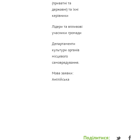
(приватні та
державні) та їхні
керівники
Лідери та впливові
учасники громади
Департаменти
культури органів
місцевого
самоврядування.
Мова заявки:
Англійська
Поділитися: