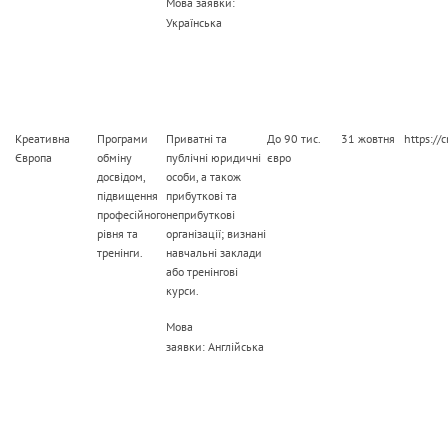
Мова заявки:
Українська
Креативна
Програми
Приватні та
До 90 тис.
31 жовтня
https://
Європа
обміну
публічні юридичні
євро
досвідом,
особи, а також
підвищення
прибуткові та
професійного
неприбуткові
рівня та
організації; визнані
тренінги.
навчальні заклади
або тренінгові
курси.
Мова
заявки: Англійська