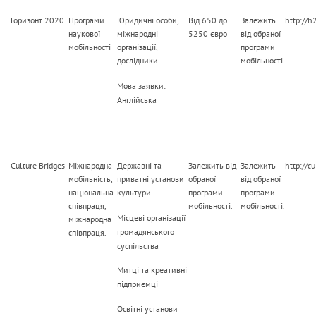
Горизонт 2020
Програми
Юридичні особи,
Від 650 до
Залежить
http://h
наукової
міжнародні
5250 євро
від обраної
мобільності
організації,
програми
дослідники.
мобільності.
Мова заявки:
Англійська
Culture Bridges
Міжнародна
Державні та
Залежить від
Залежить
http://c
мобільність,
приватні установи
обраної
від обраної
національна
культури
програми
програми
співпраця,
мобільності.
мобільності.
Місцеві організації
міжнародна
громадянського
співпраця.
суспільства
Митці та креативні
підприємці
Освітні установи