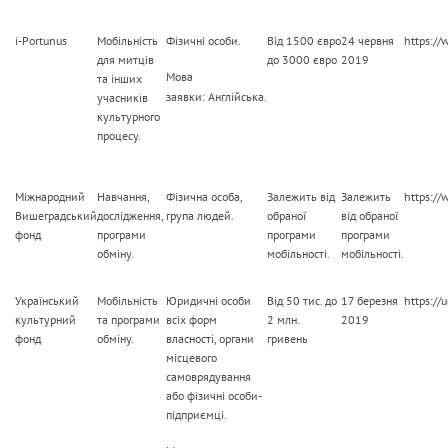
i-Portunus
Мобільність
Фізичні особи.
Від 1500 євро
24 червня
https://
для митців
до 3000 євро
2019
Мова
та інших
заявки: Англійська.
учасників
культурного
процесу.
Міжнародний
Навчання,
Фізична особа,
Залежить від
Залежить
https://
Вишеградський
дослідження,
група людей.
обраної
від обраної
фонд
програми
програми
програми
обміну.
мобільності.
мобільності.
Український
Мобільність
Юридичні особи
Від 50 тис. до
17 березня
https://
культурний
та програми
всіх форм
2 млн.
2019
фонд
обміну.
власності, органи
гривень
місцевого
самоврядування
або фізичні особи-
підприємці.