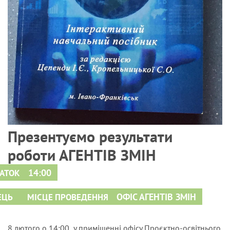
Презентуємо результати
роботи АГЕНТІВ ЗМІН
14:00
АТОК
15:30
ОФІС АГЕНТІВ ЗМІН
ЕЦЬ
МІСЦЕ ПРОВЕДЕННЯ
8 лютого о 14:00 у приміщенні офісу Проєктно-освітнього