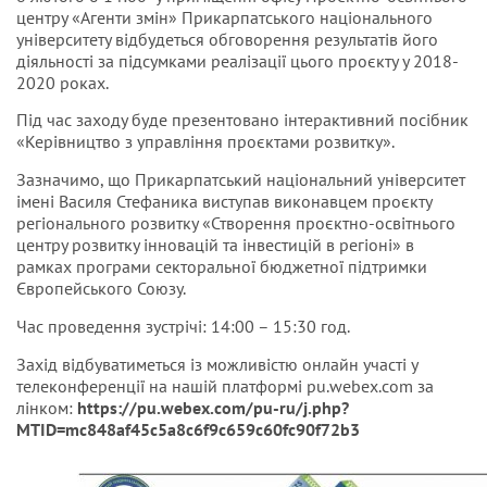
центру «Агенти змін» Прикарпатського національного
університету відбудеться обговорення результатів його
діяльності за підсумками реалізації цього проєкту у 2018-
2020 роках.
Під час заходу буде презентовано інтерактивний посібник
«Керівництво з управління проєктами розвитку».
Зазначимо, що Прикарпатський національний університет
імені Василя Стефаника виступав виконавцем проєкту
регіонального розвитку «Створення проєктно-освітнього
центру розвитку інновацій та інвестицій в регіоні» в
рамках програми секторальної бюджетної підтримки
Європейського Союзу.
Час проведення зустрічі: 14:00 – 15:30 год.
Захід відбуватиметься із можливістю онлайн участі у
телеконференції на нашій платформі pu.webex.com за
лінком:
https://pu.webex.com/pu-ru/j.php?
MTID=mc848af45c5a8c6f9c659c60fc90f72b3